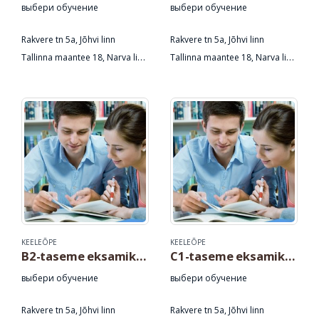
выбери обучение
выбери обучение
Rakvere tn 5a, Jõhvi linn
Rakvere tn 5a, Jõhvi linn
Tallinna maantee 18, Narva linn
Tallinna maantee 18, Narva linn
Pärnu mnt 67a, Tallinn linn
Pärnu mnt 67a, Tallinn linn
KEELEÕPE
KEELEÕPE
B2-taseme eksamiks ettevalmistav eesti keele täienduskoolitus
C1-taseme eksamiks ettevalmistav eesti keele täienduskoolitus
выбери обучение
выбери обучение
Rakvere tn 5a, Jõhvi linn
Rakvere tn 5a, Jõhvi linn