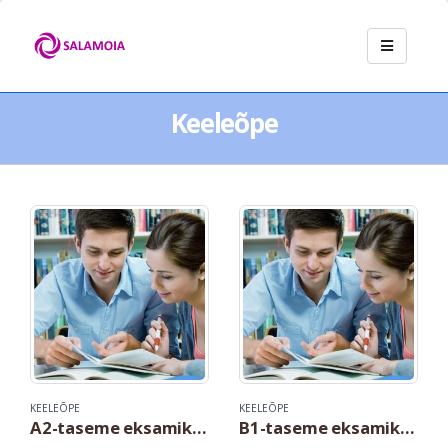
Keeleõpe
KEELEÕPE
KEELEÕPE
A2-taseme eksamiks ettevalmistav eesti keele täienduskoolitus
B1-taseme eksamiks ettevalmistav eesti keele täienduskoolitus