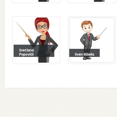
Svetlana
Popovitš
Sven Mäeks