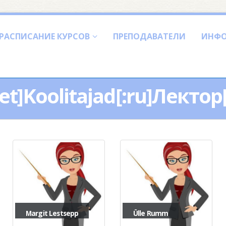
РАСПИСАНИЕ КУРСОВ
ПРЕПОДАВАТЕЛИ
ИНФ
:et]Koolitajad[:ru]Лектор[
Margit Lestsepp
Ülle Rumm