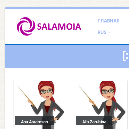
ГЛАВНАЯ
RUS
[
Anu Abramson
Alla Zarubina